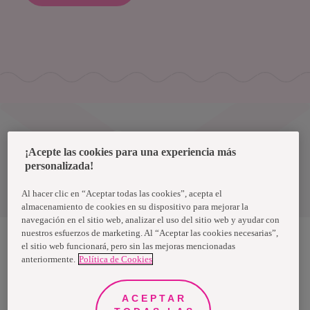
Uruguay
¡Acepte las cookies para una experiencia más
personalizada!
Política de privacidad de datos
Términos y condiciones
Al hacer clic en “Aceptar todas las cookies”, acepta el
almacenamiento de cookies en su dispositivo para mejorar la
navegación en el sitio web, analizar el uso del sitio web y ayudar con
nuestros esfuerzos de marketing. Al “Aceptar las cookies necesarias”,
el sitio web funcionará, pero sin las mejoras mencionadas
anteriormente.
Política de Cookies
Nosotras, una marca de Essity - una compañía global líder en
higiene y salud. Cada día, mil millones de personas, en todo el
mundo, utilizan nuestros productos, servicios y soluciones. Nuestro
propósito es romper barreras por el bienestar en beneficio de
ACEPTAR
consumidores, pacientes, cuidadores, clientes y la sociedad en
general. Vendemos en aproximadamente 150 países bajo las