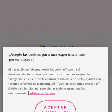
Uruguay
¡Acepte las cookies para una experiencia más
personalizada!
Política de privacidad de datos
Términos y condiciones
Al hacer clic en “Aceptar todas las cookies”, acepta el
almacenamiento de cookies en su dispositivo para mejorar la
navegación en el sitio web, analizar el uso del sitio web y ayudar con
nuestros esfuerzos de marketing. Al “Aceptar las cookies necesarias”,
el sitio web funcionará, pero sin las mejoras mencionadas
Nosotras, una marca de Essity - una compañía global líder en
anteriormente.
Política de Cookies
higiene y salud. Cada día, mil millones de personas, en todo el
mundo, utilizan nuestros productos, servicios y soluciones. Nuestro
propósito es romper barreras por el bienestar en beneficio de
consumidores, pacientes, cuidadores, clientes y la sociedad en
ACEPTAR
general. Vendemos en aproximadamente 150 países bajo las
TODAS LAS