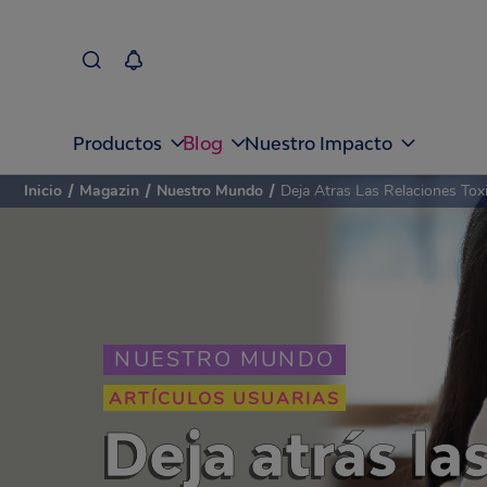
Blog
Productos
Nuestro Impacto
Inicio
/
Magazin
/
Nuestro Mundo
/
Deja Atras Las Relaciones To
NUESTRO MUNDO
ARTÍCULOS USUARIAS
Deja atrás la