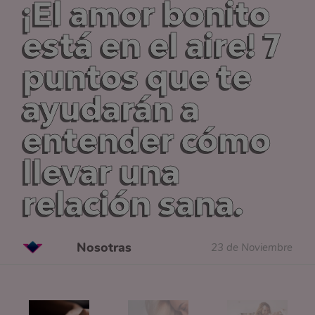
¡El amor bonito
está en el aire! 7
puntos que te
ayudarán a
entender cómo
llevar una
relación sana.
Nosotras
23 de Noviembre