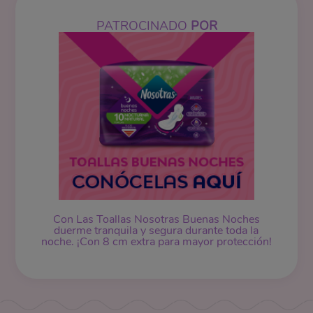
PATROCINADO
POR
Con Las Toallas Nosotras Buenas Noches
duerme tranquila y segura durante toda la
noche. ¡Con 8 cm extra para mayor protección!