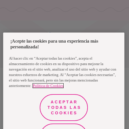
Uruguay
¡Acepte las cookies para una experiencia más
personalizada!
Política de privacidad de datos
Términos y condiciones
Al hacer clic en “Aceptar todas las cookies”, acepta el
almacenamiento de cookies en su dispositivo para mejorar la
navegación en el sitio web, analizar el uso del sitio web y ayudar con
nuestros esfuerzos de marketing. Al “Aceptar las cookies necesarias”,
el sitio web funcionará, pero sin las mejoras mencionadas
anteriormente.
Política de Cookies
Nosotras, una marca de Essity - una compañía global líder en
higiene y salud. Cada día, mil millones de personas, en todo el
mundo, utilizan nuestros productos, servicios y soluciones. Nuestro
propósito es romper barreras por el bienestar en beneficio de
ACEPTAR
consumidores, pacientes, cuidadores, clientes y la sociedad en
general. Vendemos en aproximadamente 150 países bajo las
TODAS LAS
principales marcas globales TENA y Tork, así como otras marcas
COOKIES
como Actimove, Cutimed, JOBST, Knix, Leukoplast, Libero, Libresse,
Lotus, Modibodi, Nosotras, Saba, Tempo, TOM Organic y Zewa. En
2024, Essity tuvo ventas de aproximadamente 13 mil millones de
euros y empleó a 36,000 personas. La sede de la compañía está