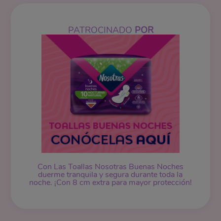
PATROCINADO
POR
Con Las Toallas Nosotras Buenas Noches
duerme tranquila y segura durante toda la
noche. ¡Con 8 cm extra para mayor protección!