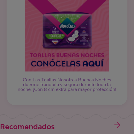
Con Las Toallas Nosotras Buenas Noches
duerme tranquila y segura durante toda la
noche. ¡Con 8 cm extra para mayor protección!
Recomendados