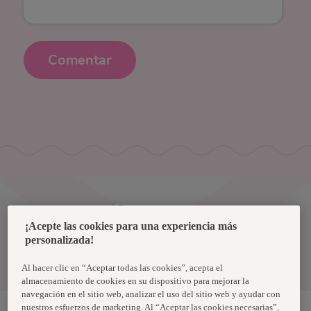
Comentar
Uruguay
¡Acepte las cookies para una experiencia más
personalizada!
Política de privacidad de datos
Términos y condiciones
Al hacer clic en “Aceptar todas las cookies”, acepta el
almacenamiento de cookies en su dispositivo para mejorar la
navegación en el sitio web, analizar el uso del sitio web y ayudar con
nuestros esfuerzos de marketing. Al “Aceptar las cookies necesarias”,