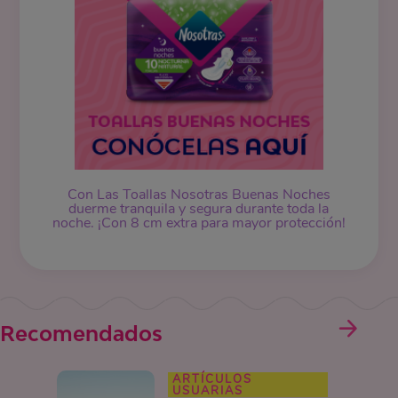
Con Las Toallas Nosotras Buenas Noches
duerme tranquila y segura durante toda la
noche. ¡Con 8 cm extra para mayor protección!
Recomendados
ARTÍCULOS
USUARIAS