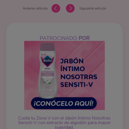
Anterior artículo
Siguiente artículo
PATROCINADO
POR
Cuida tu Zona V con el Jabón Íntimo Nosotras
Sensiti-V con extracto de algodón para mayor
suavidad.