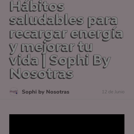
Hábitos
saludables para
recargar energía
y mejorar tu
vida | Sophi By
Nosotras
Sophi by Nosotras
12 de Junio