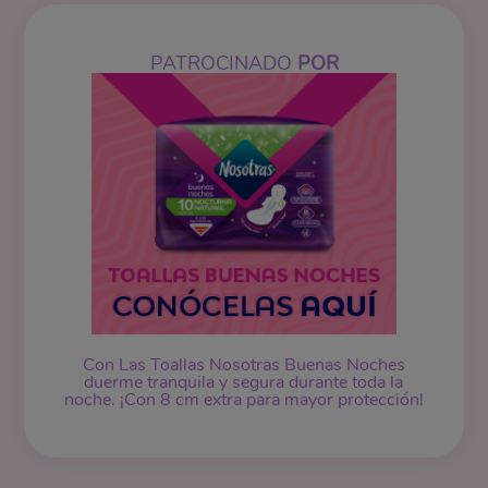
PATROCINADO
POR
Con Las Toallas Nosotras Buenas Noches
duerme tranquila y segura durante toda la
noche. ¡Con 8 cm extra para mayor protección!