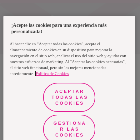
Uruguay
¡Acepte las cookies para una experiencia más
personalizada!
Política de privacidad de datos
Términos y condiciones
Al hacer clic en “Aceptar todas las cookies”, acepta el
almacenamiento de cookies en su dispositivo para mejorar la
navegación en el sitio web, analizar el uso del sitio web y ayudar con
nuestros esfuerzos de marketing. Al “Aceptar las cookies necesarias”,
el sitio web funcionará, pero sin las mejoras mencionadas
anteriormente.
Política de Cookies
Nosotras, una marca de Essity - una compañía global líder en
higiene y salud. Cada día, mil millones de personas, en todo el
mundo, utilizan nuestros productos, servicios y soluciones. Nuestro
propósito es romper barreras por el bienestar en beneficio de
ACEPTAR
consumidores, pacientes, cuidadores, clientes y la sociedad en
general. Vendemos en aproximadamente 150 países bajo las
TODAS LAS
principales marcas globales TENA y Tork, así como otras marcas
COOKIES
como Actimove, Cutimed, JOBST, Knix, Leukoplast, Libero, Libresse,
Lotus, Modibodi, Nosotras, Saba, Tempo, TOM Organic y Zewa. En
2024, Essity tuvo ventas de aproximadamente 13 mil millones de
euros y empleó a 36,000 personas. La sede de la compañía está
ubicada en Estocolmo, Suecia, y Essity cotiza en Nasdaq Estocolmo.
GESTIONA
Más información en
www.essity.com
.
R LAS
COOKIES