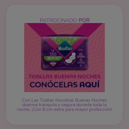
PATROCINADO
POR
Con Las Toallas Nosotras Buenas Noches
duerme tranquila y segura durante toda la
noche. ¡Con 8 cm extra para mayor protección!