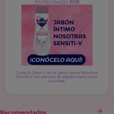
PATROCINADO
POR
Cuida tu Zona V con el Jabón Íntimo Nosotras
Sensiti-V con extracto de algodón para mayor
suavidad.
Recomendados