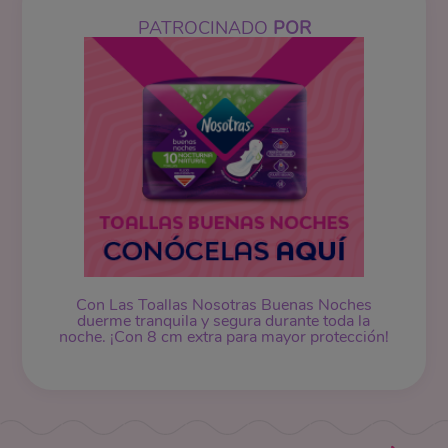
PATROCINADO
POR
Con Las Toallas Nosotras Buenas Noches
duerme tranquila y segura durante toda la
noche. ¡Con 8 cm extra para mayor protección!