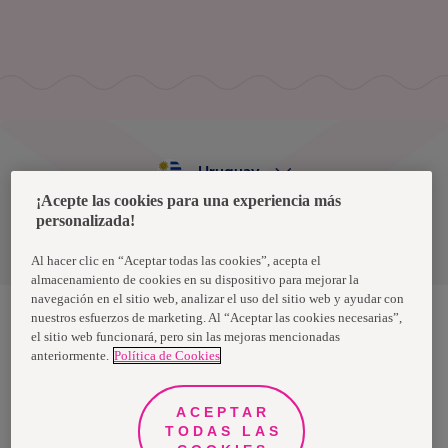
Uruguay
¡Acepte las cookies para una experiencia más
personalizada!
Política de privacidad de datos
Términos y condiciones
Al hacer clic en “Aceptar todas las cookies”, acepta el
almacenamiento de cookies en su dispositivo para mejorar la
navegación en el sitio web, analizar el uso del sitio web y ayudar con
nuestros esfuerzos de marketing. Al “Aceptar las cookies necesarias”,
el sitio web funcionará, pero sin las mejoras mencionadas
Nosotras, una marca de Essity - una compañía global líder en
anteriormente.
Política de Cookies
higiene y salud. Cada día, mil millones de personas, en todo el
mundo, utilizan nuestros productos, servicios y soluciones. Nuestro
propósito es romper barreras por el bienestar en beneficio de
consumidores, pacientes, cuidadores, clientes y la sociedad en
ACEPTAR
general. Vendemos en aproximadamente 150 países bajo las
TODAS LAS
principales marcas globales TENA y Tork, así como otras marcas
como Actimove, Cutimed, JOBST, Knix, Leukoplast, Libero, Libresse,