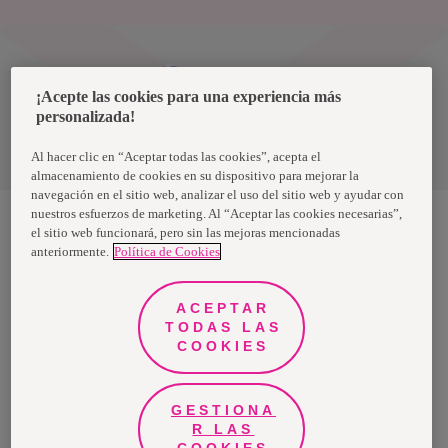
Uruguay
¡Acepte las cookies para una experiencia más
personalizada!
Política de privacidad de datos
Términos y condiciones
Al hacer clic en “Aceptar todas las cookies”, acepta el
almacenamiento de cookies en su dispositivo para mejorar la
navegación en el sitio web, analizar el uso del sitio web y ayudar con
nuestros esfuerzos de marketing. Al “Aceptar las cookies necesarias”,
el sitio web funcionará, pero sin las mejoras mencionadas
anteriormente.
Política de Cookies
Nosotras, una marca de Essity - una compañía global líder en
higiene y salud. Cada día, mil millones de personas, en todo el
mundo, utilizan nuestros productos, servicios y soluciones. Nuestro
propósito es romper barreras por el bienestar en beneficio de
ACEPTAR
consumidores, pacientes, cuidadores, clientes y la sociedad en
general. Vendemos en aproximadamente 150 países bajo las
TODAS LAS
principales marcas globales TENA y Tork, así como otras marcas
COOKIES
como Actimove, Cutimed, JOBST, Knix, Leukoplast, Libero, Libresse,
Lotus, Modibodi, Nosotras, Saba, Tempo, TOM Organic y Zewa. En
2024, Essity tuvo ventas de aproximadamente 13 mil millones de
euros y empleó a 36,000 personas. La sede de la compañía está
ubicada en Estocolmo, Suecia, y Essity cotiza en Nasdaq Estocolmo.
GESTIONA
Más información en
www.essity.com
.
R LAS