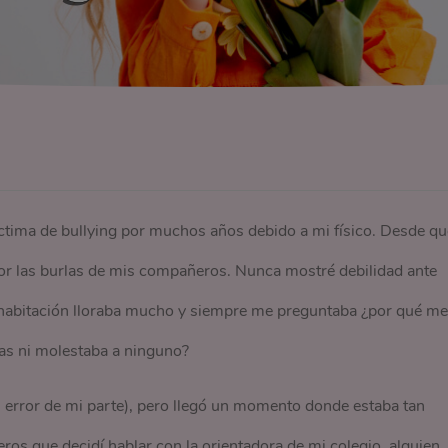
íctima de bullying por muchos años debido a mi físico. Desde qu
 por las burlas de mis compañeros. Nunca mostré debilidad ante
i habitación lloraba mucho y siempre me preguntaba ¿por qué me
mas ni molestaba a ninguno?
 error de mi parte), pero llegó un momento donde estaba tan
os que decidí hablar con la orientadora de mi colegio, alguien