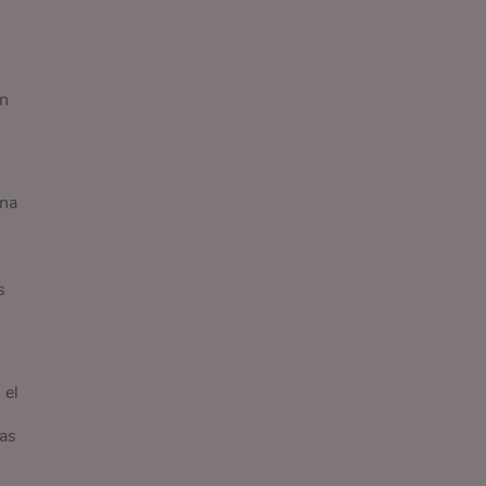
on
una
s
 el
las