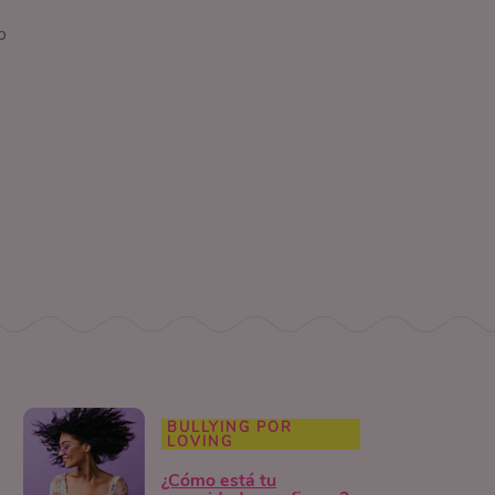
o
BULLYING POR
LOVING
¿Cómo está tu