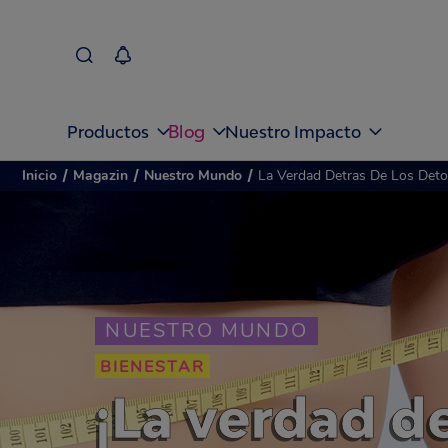
Blog
Productos
Nuestro Impacto
Inicio
/
Magazin
/
Nuestro Mundo
/
La Verdad Detras De Los Det
NUESTRO MUNDO
BIENESTAR
¡La verdad de