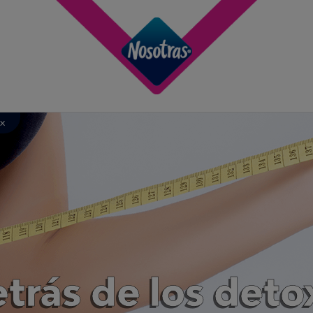
ox
trás de los deto