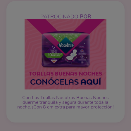
PATROCINADO
POR
Con Las Toallas Nosotras Buenas Noches
duerme tranquila y segura durante toda la
noche. ¡Con 8 cm extra para mayor protección!