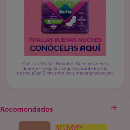
Con Las Toallas Nosotras Buenas Noches
duerme tranquila y segura durante toda la
noche. ¡Con 8 cm extra para mayor protección!
Recomendados
ARTÍCULOS