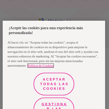
Uruguay
¡Acepte las cookies para una experiencia más
personalizada!
Política de privacidad de datos
Términos y condiciones
Al hacer clic en “Aceptar todas las cookies”, acepta el
almacenamiento de cookies en su dispositivo para mejorar la
navegación en el sitio web, analizar el uso del sitio web y ayudar con
nuestros esfuerzos de marketing. Al “Aceptar las cookies necesarias”,
el sitio web funcionará, pero sin las mejoras mencionadas
Nosotras, una marca de Essity - una compañía global líder en
anteriormente.
Política de Cookies
higiene y salud. Cada día, mil millones de personas, en todo el
mundo, utilizan nuestros productos, servicios y soluciones. Nuestro
propósito es romper barreras por el bienestar en beneficio de
consumidores, pacientes, cuidadores, clientes y la sociedad en
ACEPTAR
general. Vendemos en aproximadamente 150 países bajo las
TODAS LAS
principales marcas globales TENA y Tork, así como otras marcas
como Actimove, Cutimed, JOBST, Knix, Leukoplast, Libero, Libresse,
COOKIES
Lotus, Modibodi, Nosotras, Saba, Tempo, TOM Organic y Zewa. En
2024, Essity tuvo ventas de aproximadamente 13 mil millones de
euros y empleó a 36,000 personas. La sede de la compañía está
ubicada en Estocolmo, Suecia, y Essity cotiza en Nasdaq Estocolmo.
GESTIONA
Más información en
www.essity.com
.
R LAS