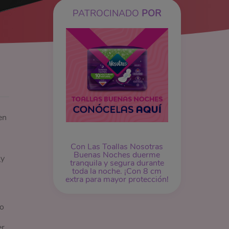
PATROCINADO
POR
en
Con Las Toallas Nosotras
Buenas Noches duerme
¿y
tranquila y segura durante
toda la noche. ¡Con 8 cm
extra para mayor protección!
lo
er