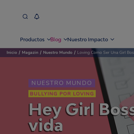
Blog
Productos
Nuestro Impacto
Inicio
/
Magazin
/
Nuestro Mundo
/
Loving Como Ser Una Girl Bos
NUESTRO MUNDO
BULLYING POR LOVING
Hey Girl Boss
vida