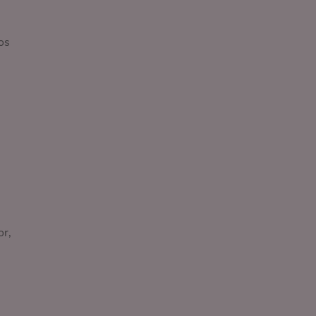
os
or,