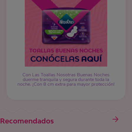
Con Las Toallas Nosotras Buenas Noches
duerme tranquila y segura durante toda la
noche. ¡Con 8 cm extra para mayor protección!
Recomendados