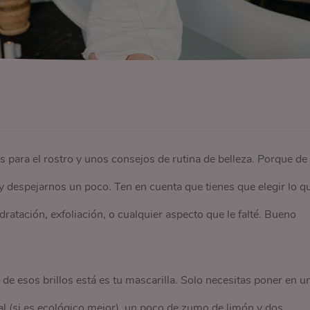
s para el rostro y unos consejos de rutina de belleza. Porque de
y despejarnos un poco. Ten en cuenta que tienes que elegir lo q
dratación, exfoliación, o cualquier aspecto que le falté. Bueno
e de esos brillos está es tu mascarilla. Solo necesitas poner en u
al (si es ecológico mejor), un poco de zumo de limón y dos