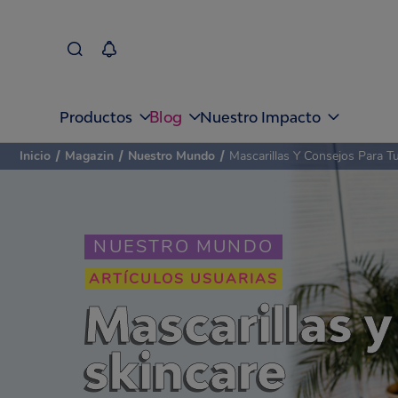
Blog
Productos
Nuestro Impacto
Inicio
/
Magazin
/
Nuestro Mundo
/
Mascarillas Y Consejos Para 
NUESTRO MUNDO
ARTÍCULOS USUARIAS
Mascarillas y
skincare