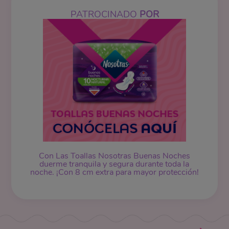
PATROCINADO
POR
Con Las Toallas Nosotras Buenas Noches
duerme tranquila y segura durante toda la
noche. ¡Con 8 cm extra para mayor protección!