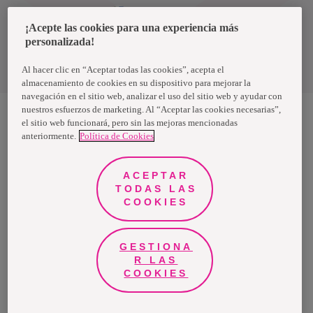
Uruguay
¡Acepte las cookies para una experiencia más
personalizada!
Política de privacidad de datos
Términos y condiciones
Al hacer clic en “Aceptar todas las cookies”, acepta el
almacenamiento de cookies en su dispositivo para mejorar la
navegación en el sitio web, analizar el uso del sitio web y ayudar con
nuestros esfuerzos de marketing. Al “Aceptar las cookies necesarias”,
el sitio web funcionará, pero sin las mejoras mencionadas
anteriormente.
Política de Cookies
Nosotras, una marca de Essity - una compañía global líder en
higiene y salud. Cada día, mil millones de personas, en todo el
mundo, utilizan nuestros productos, servicios y soluciones. Nuestro
propósito es romper barreras por el bienestar en beneficio de
ACEPTAR
consumidores, pacientes, cuidadores, clientes y la sociedad en
general. Vendemos en aproximadamente 150 países bajo las
TODAS LAS
principales marcas globales TENA y Tork, así como otras marcas
COOKIES
como Actimove, Cutimed, JOBST, Knix, Leukoplast, Libero, Libresse,
Lotus, Modibodi, Nosotras, Saba, Tempo, TOM Organic y Zewa. En
2024, Essity tuvo ventas de aproximadamente 13 mil millones de
euros y empleó a 36,000 personas. La sede de la compañía está
ubicada en Estocolmo, Suecia, y Essity cotiza en Nasdaq Estocolmo.
GESTIONA
Más información en
www.essity.com
.
R LAS
COOKIES