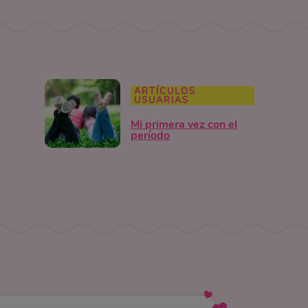
ARTÍCULOS
USUARIAS
Mi primera vez con el
período