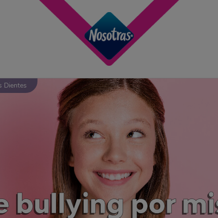
s Dientes
e bullying por m