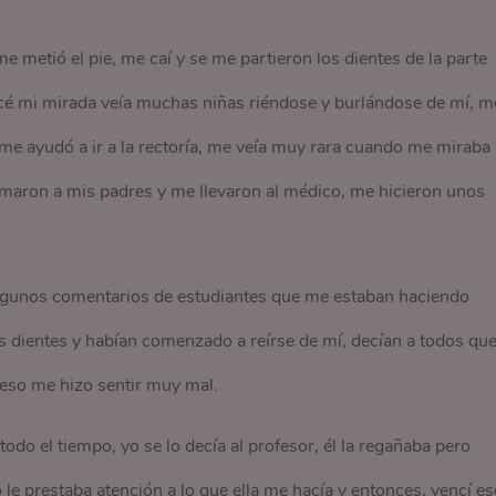
 metió el pie, me caí y se me partieron los dientes de la parte
lcé mi mirada veía muchas niñas riéndose y burlándose de mí, m
 me ayudó a ir a la rectoría, me veía muy rara cuando me miraba 
amaron a mis padres y me llevaron al médico, me hicieron unos
í algunos comentarios de estudiantes que me estaban haciendo
s dientes y habían comenzado a reírse de mí, decían a todos qu
y eso me hizo sentir muy mal.
do el tiempo, yo se lo decía al profesor, él la regañaba pero
e prestaba atención a lo que ella me hacía y entonces, vencí es