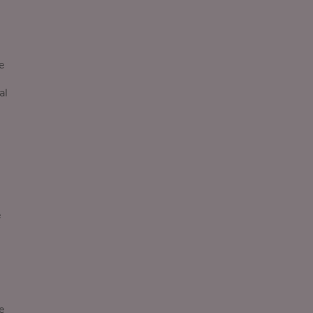
e
al
e
e