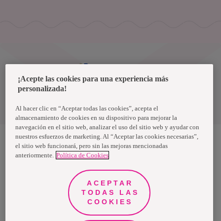
Uruguay
¡Acepte las cookies para una experiencia más
personalizada!
Política de privacidad de datos
Términos y condiciones
Al hacer clic en “Aceptar todas las cookies”, acepta el
almacenamiento de cookies en su dispositivo para mejorar la
navegación en el sitio web, analizar el uso del sitio web y ayudar con
nuestros esfuerzos de marketing. Al “Aceptar las cookies necesarias”,
el sitio web funcionará, pero sin las mejoras mencionadas
anteriormente.
Política de Cookies
Nosotras, una marca de Essity - una compañía global líder en
higiene y salud. Cada día, mil millones de personas, en todo el
mundo, utilizan nuestros productos, servicios y soluciones. Nuestro
propósito es romper barreras por el bienestar en beneficio de
ACEPTAR
consumidores, pacientes, cuidadores, clientes y la sociedad en
general. Vendemos en aproximadamente 150 países bajo las
TODAS LAS
principales marcas globales TENA y Tork, así como otras marcas
COOKIES
como Actimove, Cutimed, JOBST, Knix, Leukoplast, Libero, Libresse,
Lotus, Modibodi, Nosotras, Saba, Tempo, TOM Organic y Zewa. En
2024, Essity tuvo ventas de aproximadamente 13 mil millones de