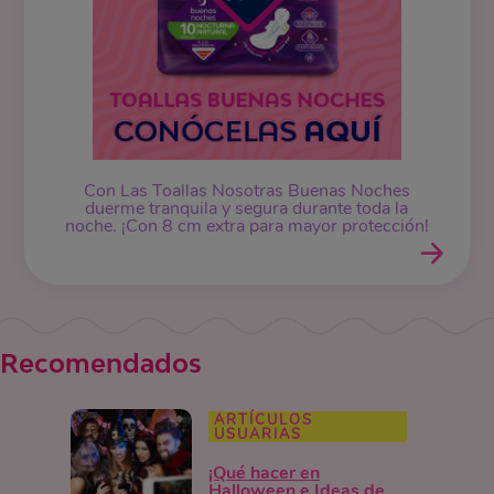
Con Las Toallas Nosotras Buenas Noches
duerme tranquila y segura durante toda la
noche. ¡Con 8 cm extra para mayor protección!
Recomendados
ARTÍCULOS
USUARIAS
¡Qué hacer en
Halloween e Ideas de