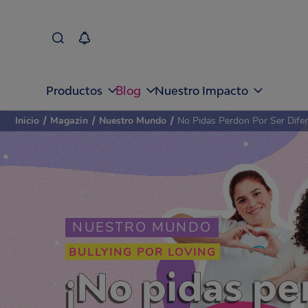
Blog
Productos
Nuestro Impacto
Inicio
/
Magazin
/
Nuestro Mundo
/
No Pidas Perdon Por Ser Dife
NUESTRO MUNDO
BULLYING POR LOVING
¡No pidas pe