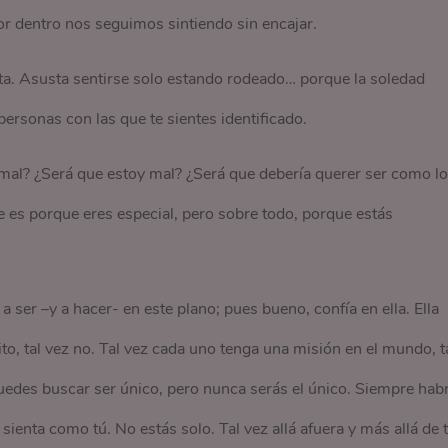
r dentro nos seguimos sintiendo sin encajar.
sta. Asusta sentirse solo estando rodeado… porque la soledad
rsonas con las que te sientes identificado.
mal? ¿Será que estoy mal? ¿Será que debería querer ser como l
e es porque eres especial, pero sobre todo, porque estás
 ser –y a hacer- en este plano; pues bueno, confía en ella. Ella
to, tal vez no. Tal vez cada uno tenga una misión en el mundo, t
puedes buscar ser único, pero nunca serás el único. Siempre hab
ienta como tú. No estás solo. Tal vez allá afuera y más allá de 