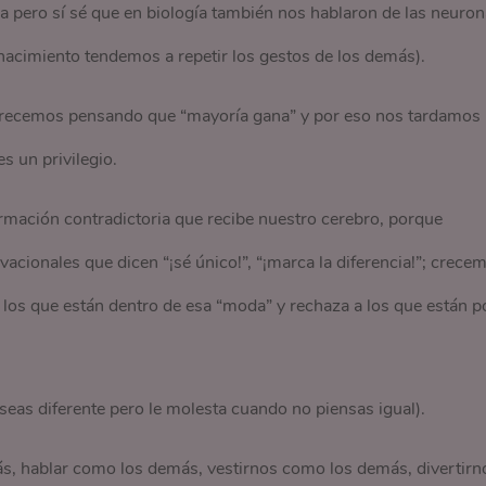
 pero sí sé que en biología también nos hablaron de las neuro
 nacimiento tendemos a repetir los gestos de los demás).
crecemos pensando que “mayoría gana” y por eso nos tardamos
s un privilegio.
rmación contradictoria que recibe nuestro cerebro, porque
ionales que dicen “¡sé único!”, “¡marca la diferencia!”; crece
los que están dentro de esa “moda” y rechaza a los que están p
seas diferente pero le molesta cuando no piensas igual).
s, hablar como los demás, vestirnos como los demás, divertirn