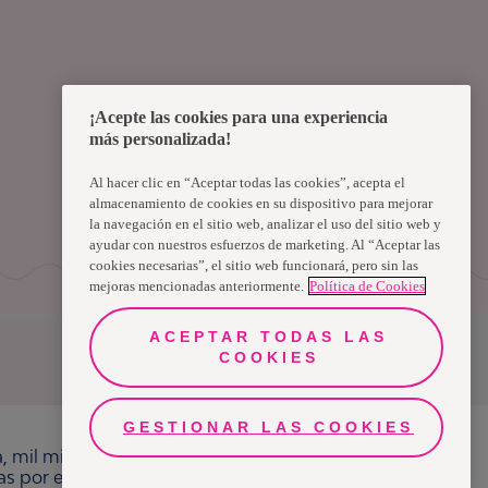
¡Acepte las cookies para una experiencia
más personalizada!
Al hacer clic en “Aceptar todas las cookies”, acepta el
almacenamiento de cookies en su dispositivo para mejorar
la navegación en el sitio web, analizar el uso del sitio web y
ayudar con nuestros esfuerzos de marketing. Al “Aceptar las
cookies necesarias”, el sitio web funcionará, pero sin las
mejoras mencionadas anteriormente.
Política de Cookies
ACEPTAR TODAS LAS
COOKIES
Uruguay
GESTIONAR LAS COOKIES
a, mil millones de personas, en todo el mundo,
ras por el bienestar en beneficio de consumidores,