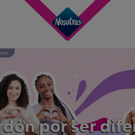
rente
rdón por ser dife