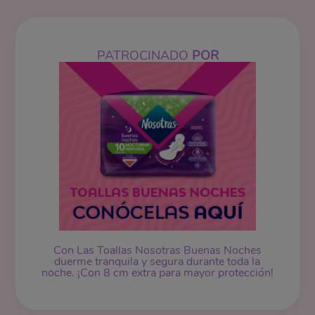
PATROCINADO
POR
Con Las Toallas Nosotras Buenas Noches
duerme tranquila y segura durante toda la
noche. ¡Con 8 cm extra para mayor protección!