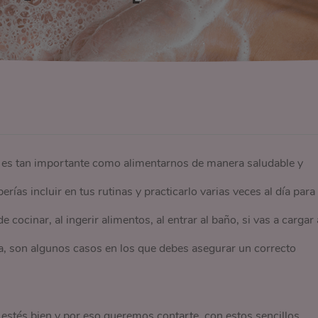
s es tan importante como alimentarnos de manera saludable y
rías incluir en tus rutinas y practicarlo varias veces al día para
cocinar, al ingerir alimentos, al entrar al baño, si vas a cargar 
ia, son algunos casos en los que debes asegurar un correcto
estés bien y por eso queremos contarte, con estos sencillos