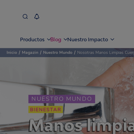
Blog
Productos
Nuestro Impacto
Inicio
/
Magazin
/
Nuestro Mundo
/
Nosotras Manos Limpias Cue
NUESTRO MUNDO
BIENESTAR
Manos limpia