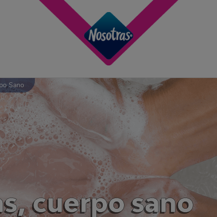
rpo Sano
s, cuerpo sano