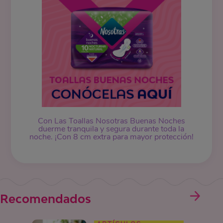
Con Las Toallas Nosotras Buenas Noches
duerme tranquila y segura durante toda la
noche. ¡Con 8 cm extra para mayor protección!
Recomendados