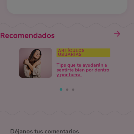
Recomendados
ARTÍCULOS
USUARIAS
Tips que te ayudarán a
sentirte bien por dentro
y por fuera.
Déjanos
tus comentarios