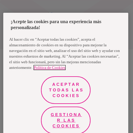
Uruguay
¡Acepte las cookies para una experiencia más
personalizada!
Política de privacidad de datos
Términos y condiciones
Al hacer clic en “Aceptar todas las cookies”, acepta el
almacenamiento de cookies en su dispositivo para mejorar la
navegación en el sitio web, analizar el uso del sitio web y ayudar con
nuestros esfuerzos de marketing. Al “Aceptar las cookies necesarias”,
el sitio web funcionará, pero sin las mejoras mencionadas
anteriormente.
Política de Cookies
Nosotras, una marca de Essity - una compañía global líder en
higiene y salud. Cada día, mil millones de personas, en todo el
mundo, utilizan nuestros productos, servicios y soluciones. Nuestro
propósito es romper barreras por el bienestar en beneficio de
ACEPTAR
consumidores, pacientes, cuidadores, clientes y la sociedad en
general. Vendemos en aproximadamente 150 países bajo las
TODAS LAS
principales marcas globales TENA y Tork, así como otras marcas
COOKIES
como Actimove, Cutimed, JOBST, Knix, Leukoplast, Libero, Libresse,
Lotus, Modibodi, Nosotras, Saba, Tempo, TOM Organic y Zewa. En
2024, Essity tuvo ventas de aproximadamente 13 mil millones de
euros y empleó a 36,000 personas. La sede de la compañía está
ubicada en Estocolmo, Suecia, y Essity cotiza en Nasdaq Estocolmo.
GESTIONA
Más información en
www.essity.com
.
R LAS
COOKIES