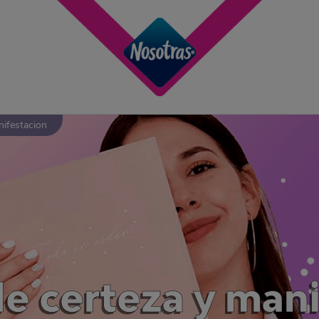
ifestacion
de certeza y mani