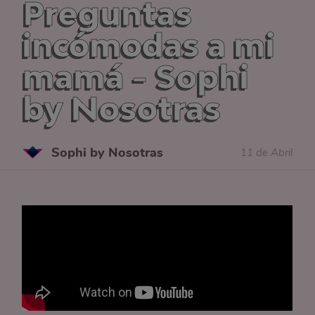
Preguntas
incómodas a mi
mamá - Sophi
by Nosotras
Sophi by Nosotras
11 de Abril