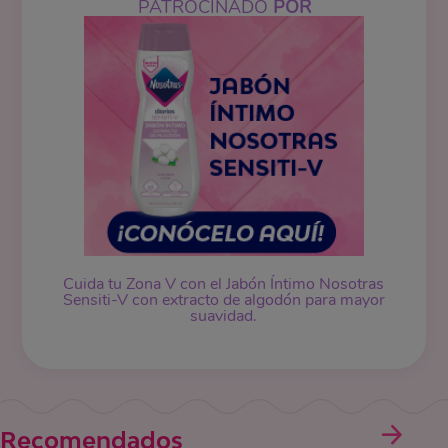
PATROCINADO
POR
Cuida tu Zona V con el Jabón Íntimo Nosotras
Sensiti-V con extracto de algodón para mayor
suavidad.
Recomendados