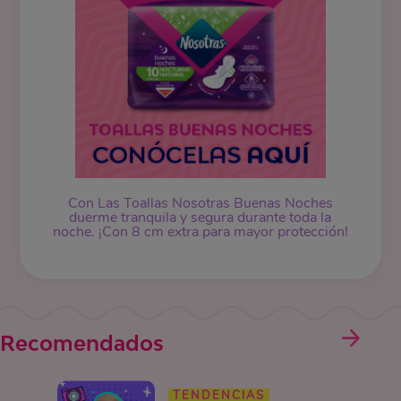
Con Las Toallas Nosotras Buenas Noches
duerme tranquila y segura durante toda la
noche. ¡Con 8 cm extra para mayor protección!
Recomendados
TENDENCIAS