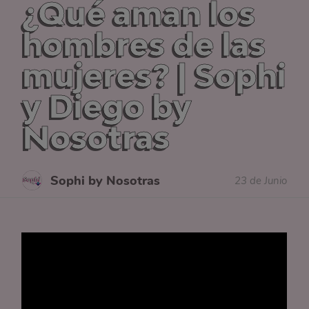
¿Qué aman los
hombres de las
mujeres? | Sophi
y Diego by
Nosotras
Sophi by Nosotras
23 de Junio