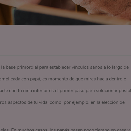
a base primordial para establecer vínculos sanos a lo largo de
n complicada con papá, es momento de que mires hacia dentro e
rte con tu niña interior es el primer paso para solucionar posib
tros aspectos de tu vida, como, por ejemplo, en la elección de
lejas. En muchos casos, los papás pasan poco tiempo en casa y