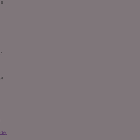
ue
e
si
n
de 