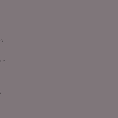
r,
que
s