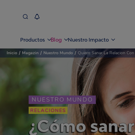
Blog
Productos
Nuestro Impacto
Inicio
/
Magazin
/
Nuestro Mundo
/
Quiero Sanar La Relacion Con
NUESTRO MUNDO
RELACIONES
¿Cómo sanar 