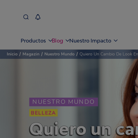
Blog
Productos
Nuestro Impacto
Inicio
/
Magazin
/
Nuestro Mundo
/
Quiero Un Cambio De Look En
NUESTRO MUNDO
BELLEZA
Quiero un ca