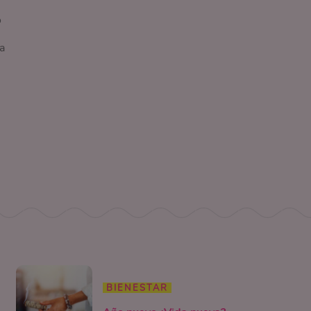
o
a
BIENESTAR