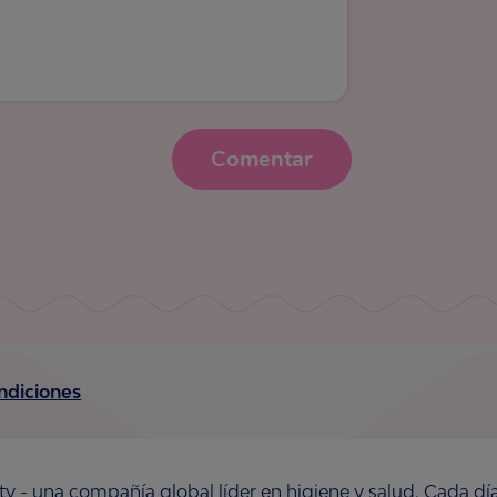
Comentar
ndiciones
ty - una compañía global líder en higiene y salud. Cada dí