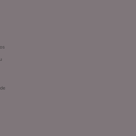
los
u
 de