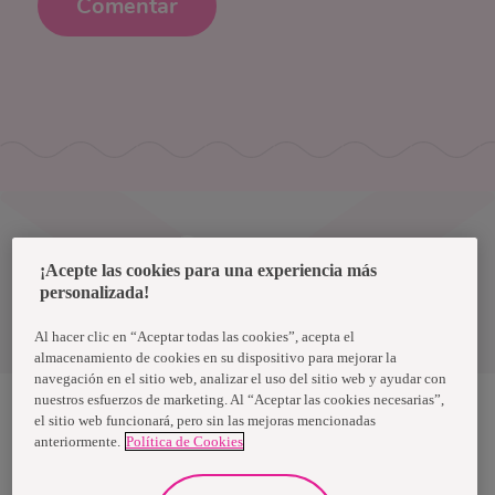
Comentar
Uruguay
¡Acepte las cookies para una experiencia más
personalizada!
Política de privacidad de datos
Términos y condiciones
Al hacer clic en “Aceptar todas las cookies”, acepta el
almacenamiento de cookies en su dispositivo para mejorar la
navegación en el sitio web, analizar el uso del sitio web y ayudar con
nuestros esfuerzos de marketing. Al “Aceptar las cookies necesarias”,
el sitio web funcionará, pero sin las mejoras mencionadas
anteriormente.
Política de Cookies
Nosotras, una marca de Essity - una compañía global líder en
higiene y salud. Cada día, mil millones de personas, en todo el
mundo, utilizan nuestros productos, servicios y soluciones. Nuestro
propósito es romper barreras por el bienestar en beneficio de