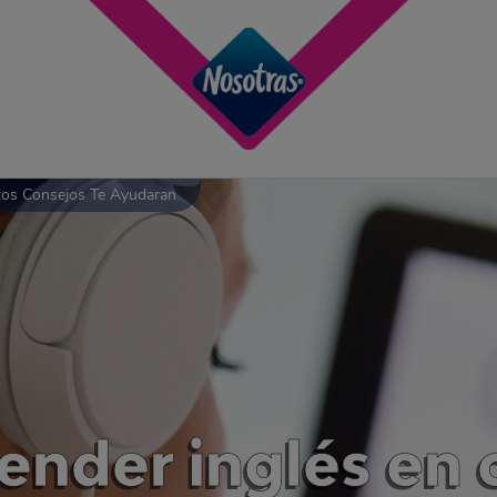
stos Consejos Te Ayudaran
render inglés en 