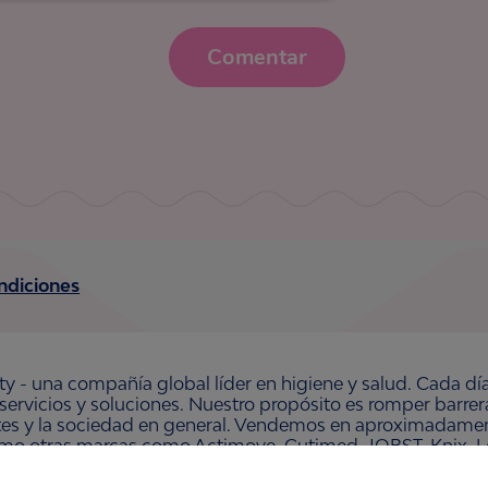
Comentar
ndiciones
ty - una compañía global líder en higiene y salud. Cada dí
 servicios y soluciones. Nuestro propósito es romper barre
ntes y la sociedad en general. Vendemos en aproximadament
omo otras marcas como Actimove, Cutimed, JOBST, Knix, Le
 Organic y Zewa. En 2024, Essity tuvo ventas de aproxim
 la compañía está ubicada en Estocolmo, Suecia, y Essity