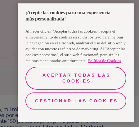
¡Acepte las cookies para una experiencia
más personalizada!
Al hacer clic en “Aceptar todas las cookies”, acepta el
almacenamiento de cookies en su dispositivo para mejorar
la navegación en el sitio web, analizar el uso del sitio web y
ayudar con nuestros esfuerzos de marketing. Al “Aceptar las
cookies necesarias”, el sitio web funcionará, pero sin las
mejoras mencionadas anteriormente.
Política de Cookies
ACEPTAR TODAS LAS
COOKIES
Uruguay
GESTIONAR LAS COOKIES
a, mil millones de personas, en todo el mundo,
ras por el bienestar en beneficio de consumidores,
e 150 países bajo las principales marcas
ukoplast, Libero, Libresse, Lotus, Modibodi,
adamente 13 mil millones de euros y empleó a
 cotiza en Nasdaq Estocolmo. Más información en