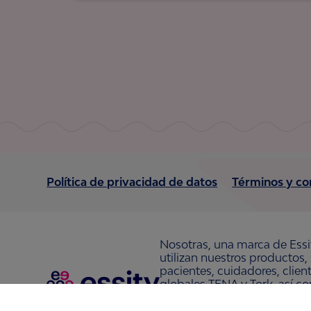
Política de privacidad de datos
Términos y co
Nosotras, una marca de Essi
utilizan nuestros productos,
pacientes, cuidadores, clie
globales TENA y Tork, así c
Nosotras, Saba, Tempo, TOM
36,000 personas. La sede de