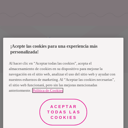
Uruguay
¡Acepte las cookies para una experiencia más
personalizada!
Política de privacidad de datos
Términos y condiciones
Al hacer clic en “Aceptar todas las cookies”, acepta el
almacenamiento de cookies en su dispositivo para mejorar la
navegación en el sitio web, analizar el uso del sitio web y ayudar con
nuestros esfuerzos de marketing. Al “Aceptar las cookies necesarias”,
el sitio web funcionará, pero sin las mejoras mencionadas
anteriormente.
Política de Cookies
Nosotras, una marca de Essity - una compañía global líder en
higiene y salud. Cada día, mil millones de personas, en todo el
mundo, utilizan nuestros productos, servicios y soluciones. Nuestro
propósito es romper barreras por el bienestar en beneficio de
ACEPTAR
consumidores, pacientes, cuidadores, clientes y la sociedad en
general. Vendemos en aproximadamente 150 países bajo las
TODAS LAS
principales marcas globales TENA y Tork, así como otras marcas
COOKIES
como Actimove, Cutimed, JOBST, Knix, Leukoplast, Libero, Libresse,
Lotus, Modibodi, Nosotras, Saba, Tempo, TOM Organic y Zewa. En
2024, Essity tuvo ventas de aproximadamente 13 mil millones de