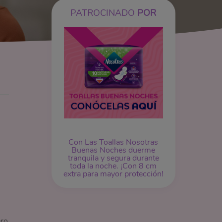
PATROCINADO
POR
Con Las Toallas Nosotras
Buenas Noches duerme
tranquila y segura durante
toda la noche. ¡Con 8 cm
extra para mayor protección!
ero