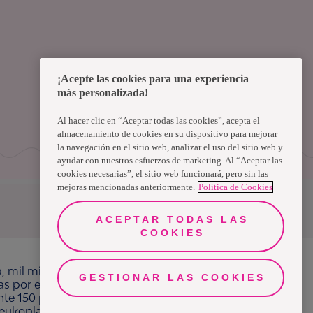
¡Acepte las cookies para una experiencia
más personalizada!
Al hacer clic en “Aceptar todas las cookies”, acepta el
almacenamiento de cookies en su dispositivo para mejorar
la navegación en el sitio web, analizar el uso del sitio web y
ayudar con nuestros esfuerzos de marketing. Al “Aceptar las
cookies necesarias”, el sitio web funcionará, pero sin las
mejoras mencionadas anteriormente.
Política de Cookies
Uruguay
ACEPTAR TODAS LAS
COOKIES
a, mil millones de personas, en todo el mundo,
GESTIONAR LAS COOKIES
ras por el bienestar en beneficio de consumidores,
e 150 países bajo las principales marcas
ukoplast, Libero, Libresse, Lotus, Modibodi,