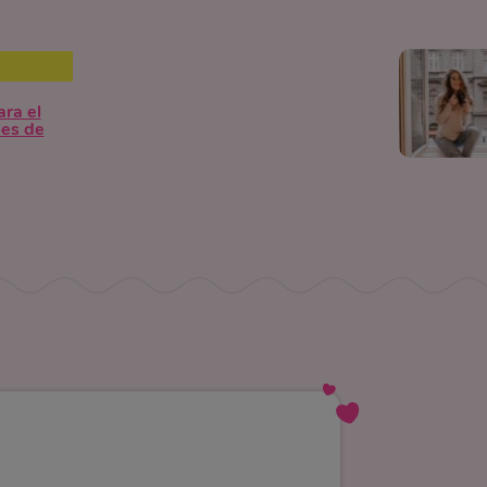
ara el
les de