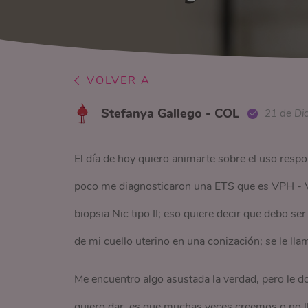
VOLVER A
Stefanya Gallego - COL
21 de Di
El día de hoy quiero animarte sobre el uso resp
poco me diagnosticaron una ETS que es VPH - 
biopsia Nic tipo II; eso quiere decir que debo ser
de mi cuello uterino en una conización; se le lla
Me encuentro algo asustada la verdad, pero le do
quiero dar, es que muchas veces creemos o no l