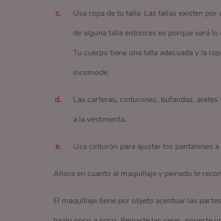
Usa ropa de tu talla: Las tallas existen po
de alguna talla entonces es porque será lo 
Tu cuerpo tiene una talla adecuada y la ro
incomode.
Las carteras, cinturones, bufandas, aretes
a la vestimenta.
Usa cinturón para ajustar los pantalones a
Ahora en cuanto al maquillaje y peinado te reco
El maquillaje tiene por objeto acentuar las parte
hazlo poco a poco. Peinarte las cejas, ponerte un