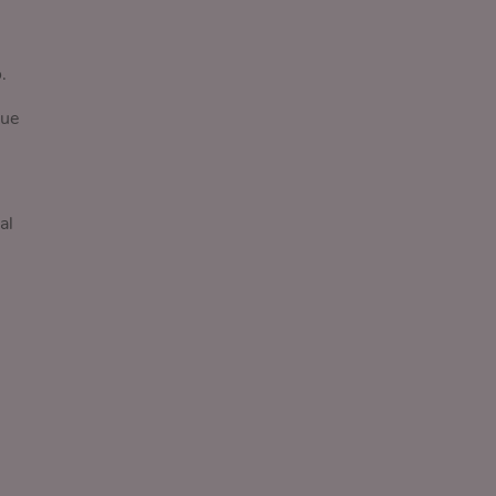
.
que
al