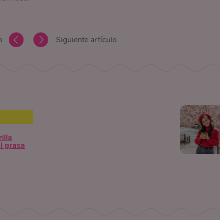
o
Siguiente artículo
illa
l grasa