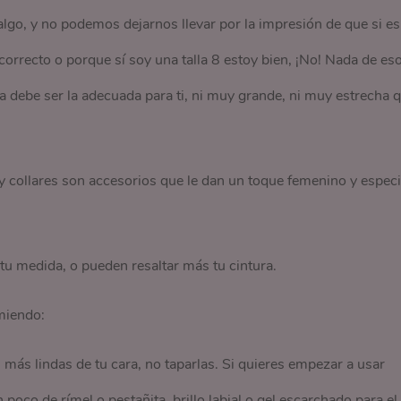
r algo, y no podemos dejarnos llevar por la impresión de que si es
correcto o porque sí soy una talla 8 estoy bien, ¡No! Nada de eso
pa debe ser la adecuada para ti, ni muy grande, ni muy estrecha 
 y collares son accesorios que le dan un toque femenino y especi
 tu medida, o pueden resaltar más tu cintura.
miendo:
s más lindas de tu cara, no taparlas. Si quieres empezar a usar
 poco de rímel o pestañita, brillo labial o gel escarchado para el