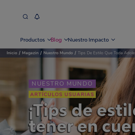
Blog
Productos
Nuestro Impacto
Inicio
/
Magazin
/
Nuestro Mundo
/
Tips De Estilo Que Toda Adol
NUESTRO MUNDO
ARTÍCULOS USUARIAS
¡Tips de est
tener en cue