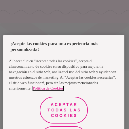
Uruguay
¡Acepte las cookies para una experiencia más
personalizada!
Política de privacidad de datos
Términos y condiciones
Al hacer clic en “Aceptar todas las cookies”, acepta el
almacenamiento de cookies en su dispositivo para mejorar la
navegación en el sitio web, analizar el uso del sitio web y ayudar con
nuestros esfuerzos de marketing. Al “Aceptar las cookies necesarias”,
el sitio web funcionará, pero sin las mejoras mencionadas
anteriormente.
Política de Cookies
Nosotras, una marca de Essity - una compañía global líder en
higiene y salud. Cada día, mil millones de personas, en todo el
mundo, utilizan nuestros productos, servicios y soluciones. Nuestro
propósito es romper barreras por el bienestar en beneficio de
ACEPTAR
consumidores, pacientes, cuidadores, clientes y la sociedad en
general. Vendemos en aproximadamente 150 países bajo las
TODAS LAS
principales marcas globales TENA y Tork, así como otras marcas
COOKIES
como Actimove, Cutimed, JOBST, Knix, Leukoplast, Libero, Libresse,
Lotus, Modibodi, Nosotras, Saba, Tempo, TOM Organic y Zewa. En
2024, Essity tuvo ventas de aproximadamente 13 mil millones de