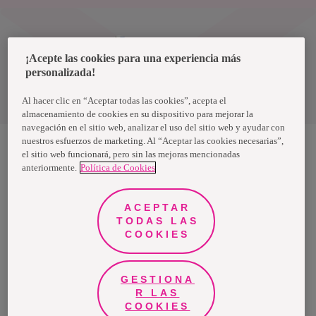
Uruguay
¡Acepte las cookies para una experiencia más
personalizada!
Política de privacidad de datos
Términos y condiciones
Al hacer clic en “Aceptar todas las cookies”, acepta el
almacenamiento de cookies en su dispositivo para mejorar la
navegación en el sitio web, analizar el uso del sitio web y ayudar con
nuestros esfuerzos de marketing. Al “Aceptar las cookies necesarias”,
el sitio web funcionará, pero sin las mejoras mencionadas
anteriormente.
Política de Cookies
Nosotras, una marca de Essity - una compañía global líder en
higiene y salud. Cada día, mil millones de personas, en todo el
mundo, utilizan nuestros productos, servicios y soluciones. Nuestro
propósito es romper barreras por el bienestar en beneficio de
ACEPTAR
consumidores, pacientes, cuidadores, clientes y la sociedad en
general. Vendemos en aproximadamente 150 países bajo las
TODAS LAS
principales marcas globales TENA y Tork, así como otras marcas
COOKIES
como Actimove, Cutimed, JOBST, Knix, Leukoplast, Libero, Libresse,
Lotus, Modibodi, Nosotras, Saba, Tempo, TOM Organic y Zewa. En
2024, Essity tuvo ventas de aproximadamente 13 mil millones de
euros y empleó a 36,000 personas. La sede de la compañía está
ubicada en Estocolmo, Suecia, y Essity cotiza en Nasdaq Estocolmo.
GESTIONA
Más información en
www.essity.com
.
R LAS
COOKIES