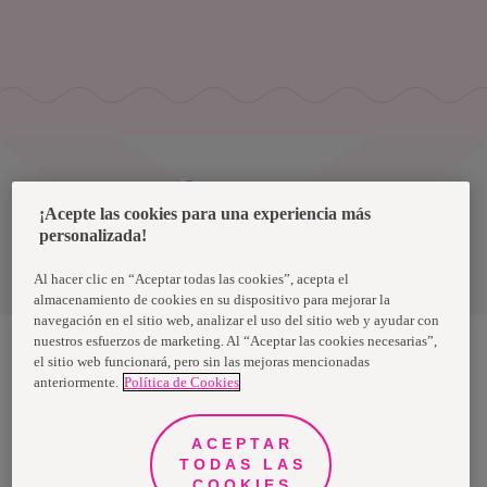
Uruguay
¡Acepte las cookies para una experiencia más
personalizada!
Política de privacidad de datos
Términos y condiciones
Al hacer clic en “Aceptar todas las cookies”, acepta el
almacenamiento de cookies en su dispositivo para mejorar la
navegación en el sitio web, analizar el uso del sitio web y ayudar con
nuestros esfuerzos de marketing. Al “Aceptar las cookies necesarias”,
el sitio web funcionará, pero sin las mejoras mencionadas
anteriormente.
Política de Cookies
Nosotras, una marca de Essity - una compañía global líder en
higiene y salud. Cada día, mil millones de personas, en todo el
mundo, utilizan nuestros productos, servicios y soluciones. Nuestro
propósito es romper barreras por el bienestar en beneficio de
ACEPTAR
consumidores, pacientes, cuidadores, clientes y la sociedad en
general. Vendemos en aproximadamente 150 países bajo las
TODAS LAS
principales marcas globales TENA y Tork, así como otras marcas
COOKIES